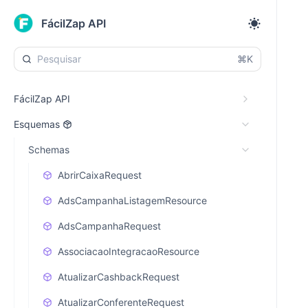
FácilZap API
⌘K
FácilZap API
Esquemas
Schemas
AbrirCaixaRequest
AdsCampanhaListagemResource
AdsCampanhaRequest
AssociacaoIntegracaoResource
AtualizarCashbackRequest
AtualizarConferenteRequest