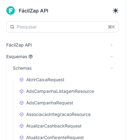
FácilZap API
⌘K
FácilZap API
Esquemas
Schemas
AbrirCaixaRequest
AdsCampanhaListagemResource
AdsCampanhaRequest
AssociacaoIntegracaoResource
AtualizarCashbackRequest
AtualizarConferenteRequest