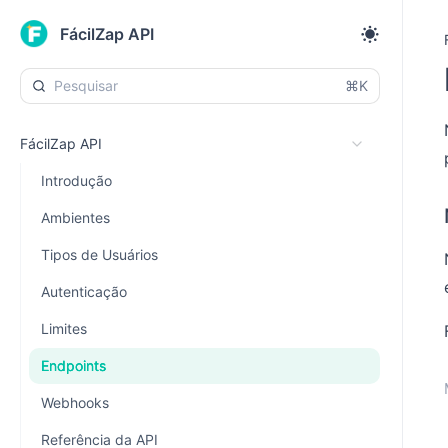
FácilZap API
⌘K
FácilZap API
Introdução
Ambientes
Tipos de Usuários
Autenticação
Limites
Endpoints
Webhooks
Referência da API